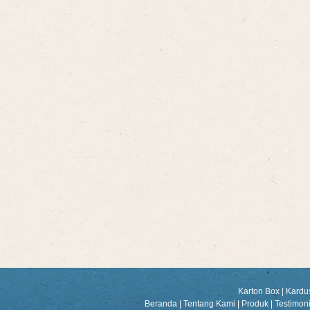
Karton Box
|
Kardu
Beranda
|
Tentang Kami
|
Produk
|
Testimon