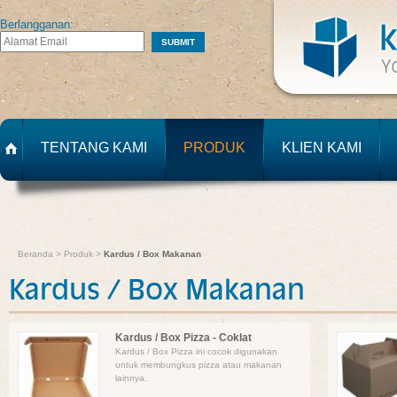
Berlangganan:
TENTANG KAMI
PRODUK
KLIEN KAMI
Beranda
>
Produk
>
Kardus / Box Makanan
Kardus / Box Makanan
Kardus / Box Pizza - Coklat
Kardus / Box Pizza ini cocok digunakan
untuk membungkus pizza atau makanan
lainnya.